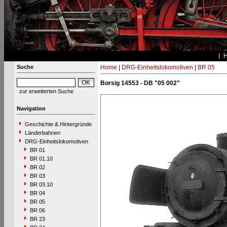
Suche
Home
|
DRG-Einheitslokomotiven
|
BR 05
Borsig 14553 - DB "05 002"
zur erweiterten Suche
Navigation
Geschichte & Hintergründe
Länderbahnen
DRG-Einheitslokomotiven
BR 01
BR 01.10
BR 02
BR 03
BR 03.10
BR 04
BR 05
BR 06
BR 23