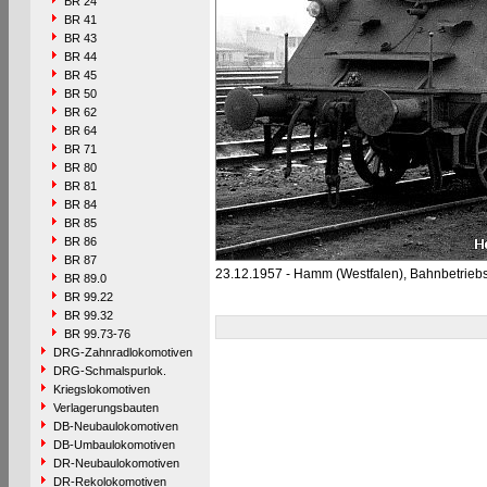
BR 24
BR 41
BR 43
BR 44
BR 45
BR 50
BR 62
BR 64
BR 71
BR 80
BR 81
BR 84
BR 85
BR 86
BR 87
23.12.1957 - Hamm (Westfalen), Bahnbetrie
BR 89.0
BR 99.22
BR 99.32
BR 99.73-76
DRG-Zahnradlokomotiven
DRG-Schmalspurlok.
Kriegslokomotiven
Verlagerungsbauten
DB-Neubaulokomotiven
DB-Umbaulokomotiven
DR-Neubaulokomotiven
DR-Rekolokomotiven