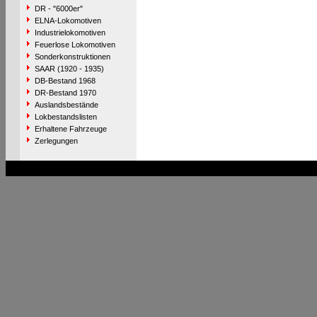
DR - "6000er"
ELNA-Lokomotiven
Industrielokomotiven
Feuerlose Lokomotiven
Sonderkonstruktionen
SAAR (1920 - 1935)
DB-Bestand 1968
DR-Bestand 1970
Auslandsbestände
Lokbestandslisten
Erhaltene Fahrzeuge
Zerlegungen