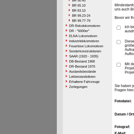
BR 50.40
Mindestanfo
BR 65.10
uns auch Bi
BR 83.10
BR 99.23-24
Bevor wir I
BR 99.77-79
DR-Rekolokomotiven
Ich b
DR - "6000er"
ausdr
ELNA-Lokomotiven
Industrielokomotiven
Diese
größe
Feuerlose Lokomotiven
Aufn
Sonderkonstruktionen
Aufli
SAAR (1920 - 1935)
DB-Bestand 1968
Mit d
DR-Bestand 1970
Proje
Auslandsbestände
Proje
Lokbestandslisten
Erhaltene Fahrzeuge
Sie haben j
Zerlegungen
Fragen hier
Fotodatei:
Datum / Ort
Fotograf:
E-Mail: