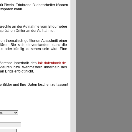
00 Pixeln. Erfahrene Bildbearbeiter können
ersparen kann.
gsrechte an der Aufnahme vom Bildurheber
nsprüchen Dritter an der Aufnahme.
nen thematisch gefilterten Ausschnitt einer
lären Sie sich einverstanden, dass die
etzt oder künftig zu sehen sein wird. Eine
-Adresse innerhalb des
lok-datenbank.de
-
akteuren bzw. Webmastern innerhalb des
 Dritte erfolgt nicht.
e Bilder und Ihre Daten löschen zu lassen!