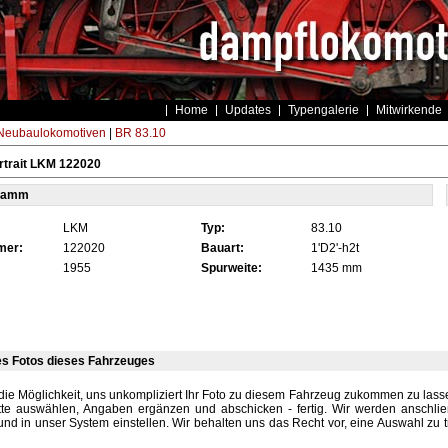
Home
Updates
Typengalerie
Mitwirkende
eubaulokomotiven
|
BR 83.10
rtrait LKM 122020
tamm
LKM
Typ:
83.10
mer:
122020
Bauart:
1'D2'-h2t
1955
Spurweite:
1435 mm
es Fotos dieses Fahrzeuges
die Möglichkeit, uns unkompliziert Ihr Foto zu diesem Fahrzeug zukommen zu lassen
tte auswählen, Angaben ergänzen und abschicken - fertig. Wir werden anschli
und in unser System einstellen. Wir behalten uns das Recht vor, eine Auswahl zu t