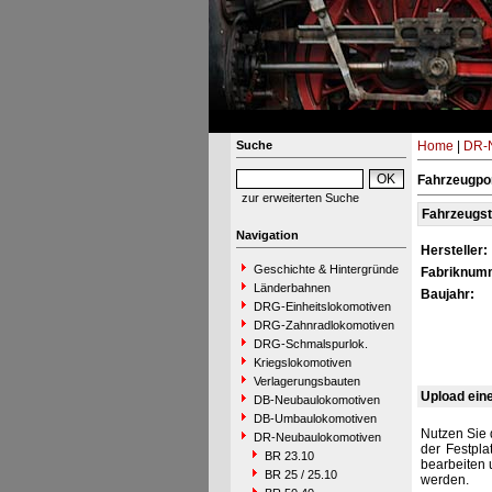
Suche
Home
|
DR-N
Fahrzeugpo
zur erweiterten Suche
Fahrzeugs
Navigation
Hersteller:
Geschichte & Hintergründe
Fabriknum
Länderbahnen
Baujahr:
DRG-Einheitslokomotiven
DRG-Zahnradlokomotiven
DRG-Schmalspurlok.
Kriegslokomotiven
Verlagerungsbauten
Upload ein
DB-Neubaulokomotiven
DB-Umbaulokomotiven
Nutzen Sie 
DR-Neubaulokomotiven
der Festpla
BR 23.10
bearbeiten 
BR 25 / 25.10
werden.