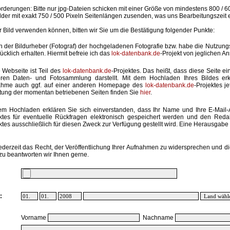
rderungen: Bitte nur jpg-Dateien schicken mit einer Größe von mindestens 800 / 6
lder mit exakt 750 / 500 Pixeln Seitenlängen zusenden, was uns Bearbeitungszeit 
hr Bild verwenden können, bitten wir Sie um die Bestätigung folgender Punkte:
in der Bildurheber (Fotograf) der hochgeladenen Fotografie bzw. habe die Nutzun
ücklich erhalten. Hiermit befreie ich das
lok-datenbank.de
-Projekt von jeglichen A
 Webseite ist Teil des
lok-datenbank.de
-Projektes. Das heißt, dass diese Seite ei
ren Daten- und Fotosammlung darstellt. Mit dem Hochladen Ihres Bildes erk
ahme auch ggf. auf einer anderen Homepage des
lok-datenbank.de
-Projektes j
stung der momentan betriebenen Seiten finden Sie
hier
.
em Hochladen erklären Sie sich einverstanden, dass Ihr Name und Ihre E-Mail
ktes für eventuelle Rückfragen elektronisch gespeichert werden und den Red
ktes ausschließlich für diesen Zweck zur Verfügung gestellt wird. Eine Herausgabe an
ederzeit das Recht, der Veröffentlichung Ihrer Aufnahmen zu widersprechen und di
zu beantworten wir Ihnen gerne.
:
Vorname
Nachname