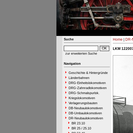
Suche
Home
|
DR-N
LKM 122007
zur erweiterten Suche
Navigation
Geschichte & Hintergründe
Länderbahnen
DRG-Einheitslokomotiven
DRG-Zahnradlokomotiven
DRG-Schmalspurlok.
Kriegslokomotiven
Verlagerungsbauten
DB-Neubaulokomotiven
DB-Umbaulokomotiven
DR-Neubaulokomotiven
BR 23.10
BR 25 / 25.10