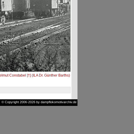
lmut Constabel [†] (ILA Dr. Günther Barths)
© Copyright 2006-2026 by dampflokomotivarchiv.de