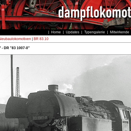
Home
Updates
Typengalerie
Mitwirkende
eubaulokomotiven
|
BR 83.10
 - DR "83 1007-0"