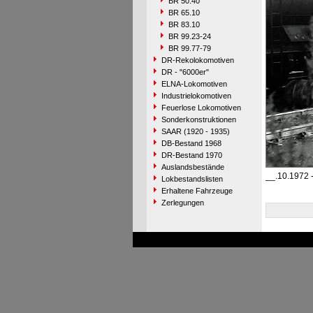
BR 50.40
BR 65.10
BR 83.10
BR 99.23-24
BR 99.77-79
DR-Rekolokomotiven
DR - "6000er"
ELNA-Lokomotiven
Industrielokomotiven
Feuerlose Lokomotiven
Sonderkonstruktionen
SAAR (1920 - 1935)
DB-Bestand 1968
DR-Bestand 1970
Auslandsbestände
__.10.1972 
Lokbestandslisten
Erhaltene Fahrzeuge
Zerlegungen