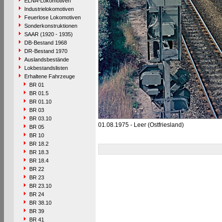
ELNA-Lokomotiven
Industrielokomotiven
Feuerlose Lokomotiven
Sonderkonstruktionen
SAAR (1920 - 1935)
DB-Bestand 1968
DR-Bestand 1970
Auslandsbestände
Lokbestandslisten
Erhaltene Fahrzeuge
BR 01
BR 01.5
BR 01.10
BR 03
BR 03.10
01.08.1975 - Leer (Ostfriesland)
BR 05
BR 10
BR 18.2
BR 18.3
BR 18.4
BR 22
BR 23
BR 23.10
BR 24
BR 38.10
BR 39
BR 41