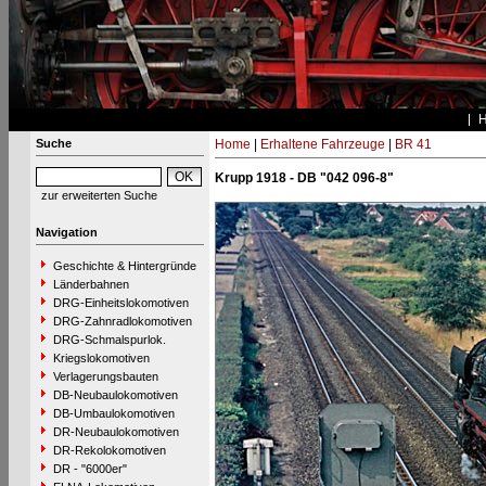
Suche
Home
|
Erhaltene Fahrzeuge
|
BR 41
Krupp 1918 - DB "042 096-8"
zur erweiterten Suche
Navigation
Geschichte & Hintergründe
Länderbahnen
DRG-Einheitslokomotiven
DRG-Zahnradlokomotiven
DRG-Schmalspurlok.
Kriegslokomotiven
Verlagerungsbauten
DB-Neubaulokomotiven
DB-Umbaulokomotiven
DR-Neubaulokomotiven
DR-Rekolokomotiven
DR - "6000er"