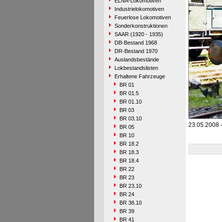
ELNA-Lokomotiven
Industrielokomotiven
Feuerlose Lokomotiven
Sonderkonstruktionen
SAAR (1920 - 1935)
DB-Bestand 1968
DR-Bestand 1970
Auslandsbestände
Lokbestandslisten
Erhaltene Fahrzeuge
BR 01
BR 01.5
BR 01.10
BR 03
BR 03.10
23.05.2008 
BR 05
BR 10
BR 18.2
BR 18.3
BR 18.4
BR 22
BR 23
BR 23.10
BR 24
BR 38.10
BR 39
BR 41