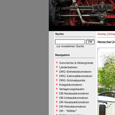
Suche
Home
|
Erha
Henschel 24
zur erweiterten Suche
Navigation
Geschichte & Hintergründe
Länderbahnen
DRG-Einheitslokomotiven
DRG-Zahnradlokomotiven
DRG-Schmalspurlok.
Kriegslokomotiven
Verlagerungsbauten
DB-Neubaulokomotiven
DB-Umbaulokomotiven
DR-Neubaulokomotiven
DR-Rekolokomotiven
DR - "6000er"