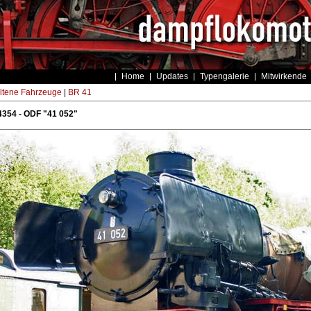
Home
Updates
Typengalerie
Mitwirkende
ltene Fahrzeuge
|
BR 41
354 - ODF "41 052"