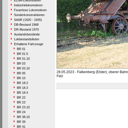
ELNA-Lokomotiven
Industrielokomotiven
Feuerlose Lokomotiven
Sonderkonstruktionen
SAAR (1920 - 1935)
DB-Bestand 1968
DR-Bestand 1970
Auslandsbestände
Lokbestandslisten
Erhaltene Fahrzeuge
BR 01
BR 01.5
BR 01.10
BR 03
BR 03.10
28.05.2023 - Falkenberg (Elster), oberer Ba
BR 05
Falz
BR 10
BR 18.2
BR 18.3
BR 18.4
BR 22
BR 23
BR 23.10
BR 24
BR 38.10
BR 39
BR 41