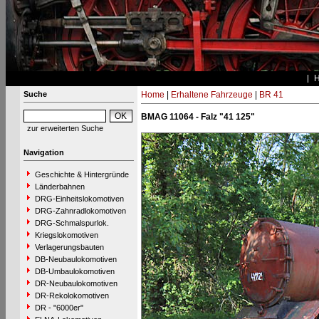
Suche
Home
|
Erhaltene Fahrzeuge
|
BR 41
BMAG 11064 - Falz "41 125"
zur erweiterten Suche
Navigation
Geschichte & Hintergründe
Länderbahnen
DRG-Einheitslokomotiven
DRG-Zahnradlokomotiven
DRG-Schmalspurlok.
Kriegslokomotiven
Verlagerungsbauten
DB-Neubaulokomotiven
DB-Umbaulokomotiven
DR-Neubaulokomotiven
DR-Rekolokomotiven
DR - "6000er"