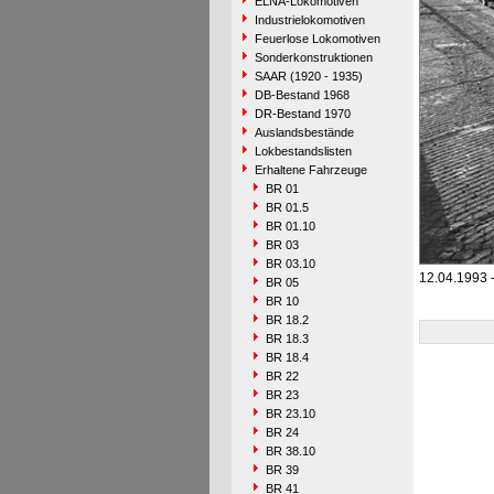
ELNA-Lokomotiven
Industrielokomotiven
Feuerlose Lokomotiven
Sonderkonstruktionen
SAAR (1920 - 1935)
DB-Bestand 1968
DR-Bestand 1970
Auslandsbestände
Lokbestandslisten
Erhaltene Fahrzeuge
BR 01
BR 01.5
BR 01.10
BR 03
BR 03.10
12.04.1993 
BR 05
BR 10
BR 18.2
BR 18.3
BR 18.4
BR 22
BR 23
BR 23.10
BR 24
BR 38.10
BR 39
BR 41