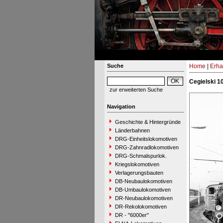
Suche
Home
|
Erha
Cegielski 1
zur erweiterten Suche
Navigation
Geschichte & Hintergründe
Länderbahnen
DRG-Einheitslokomotiven
DRG-Zahnradlokomotiven
DRG-Schmalspurlok.
Kriegslokomotiven
Verlagerungsbauten
DB-Neubaulokomotiven
DB-Umbaulokomotiven
DR-Neubaulokomotiven
DR-Rekolokomotiven
DR - "6000er"