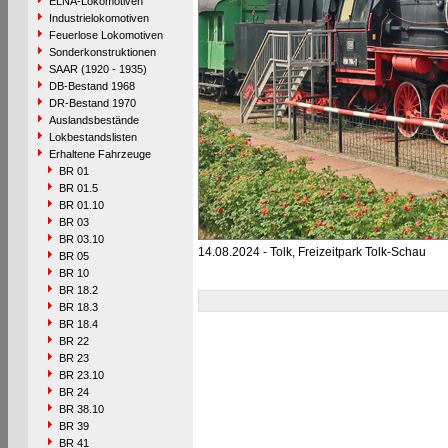
ELNA-Lokomotiven
Industrielokomotiven
Feuerlose Lokomotiven
Sonderkonstruktionen
SAAR (1920 - 1935)
DB-Bestand 1968
DR-Bestand 1970
Auslandsbestände
Lokbestandslisten
Erhaltene Fahrzeuge
BR 01
BR 01.5
BR 01.10
BR 03
BR 03.10
14.08.2024 - Tolk, Freizeitpark Tolk-Schau
BR 05
BR 10
BR 18.2
BR 18.3
BR 18.4
BR 22
BR 23
BR 23.10
BR 24
BR 38.10
BR 39
BR 41