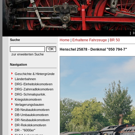
Suche
Home
|
Erhaltene Fahrzeuge
|
BR 50
Henschel 25878 - Denkmal "050 794-7"
zur erweiterten Suche
Navigation
Geschichte & Hintergründe
Länderbahnen
DRG-Einheitslokomotiven
DRG-Zahnradlokomotiven
DRG-Schmalspurlok.
Kriegslokomotiven
Verlagerungsbauten
DB-Neubaulokomotiven
DB-Umbaulokomotiven
DR-Neubaulokomotiven
DR-Rekolokomotiven
DR - "6000er"