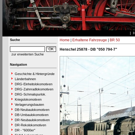
Suche
Home
|
Erhaltene Fahrzeuge
|
BR 50
Henschel 25878 - DB "050 794-7"
zur erweiterten Suche
Navigation
Geschichte & Hintergründe
Länderbahnen
DRG-Einheitslokomotiven
DRG-Zahnradlokomotiven
DRG-Schmalspurlok.
Kriegslokomotiven
Verlagerungsbauten
DB-Neubaulokomotiven
DB-Umbaulokomotiven
DR-Neubaulokomotiven
DR-Rekolokomotiven
DR - "6000er"