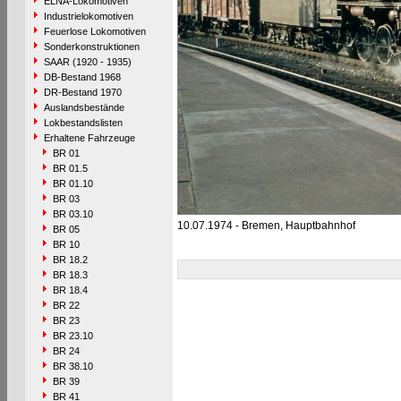
ELNA-Lokomotiven
Industrielokomotiven
Feuerlose Lokomotiven
Sonderkonstruktionen
SAAR (1920 - 1935)
DB-Bestand 1968
DR-Bestand 1970
Auslandsbestände
Lokbestandslisten
Erhaltene Fahrzeuge
BR 01
BR 01.5
BR 01.10
BR 03
BR 03.10
10.07.1974 - Bremen, Hauptbahnhof
BR 05
BR 10
BR 18.2
BR 18.3
BR 18.4
BR 22
BR 23
BR 23.10
BR 24
BR 38.10
BR 39
BR 41