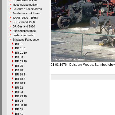
ELNA-Lokomotiven
Industrielokomotiven
Feuerlose Lokomotiven
Sonderkonstruktionen
SAAR (1920 - 1935)
DB-Bestand 1968
DR-Bestand 1970
Auslandsbestände
Lokbestandslisten
Erhaltene Fahrzeuge
BR 01
BR 01.5
BR 01.10
BR 03
BR 03.10
21.03.1976 - Duisburg-Wedau, Bahnbetriebs
BR 05
BR 10
BR 18.2
BR 18.3
BR 18.4
BR 22
BR 23
BR 23.10
BR 24
BR 38.10
BR 39
BR 41