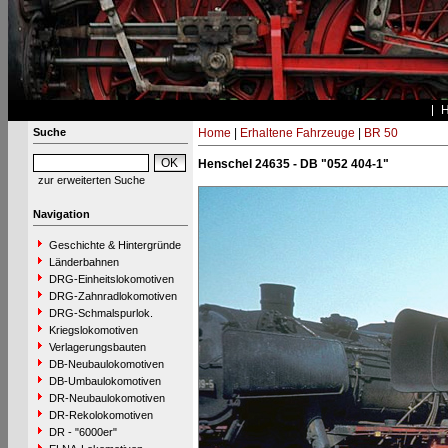
Suche
Home
|
Erhaltene Fahrzeuge
|
BR 50
Henschel 24635 - DB "052 404-1"
zur erweiterten Suche
Navigation
Geschichte & Hintergründe
Länderbahnen
DRG-Einheitslokomotiven
DRG-Zahnradlokomotiven
DRG-Schmalspurlok.
Kriegslokomotiven
Verlagerungsbauten
DB-Neubaulokomotiven
DB-Umbaulokomotiven
DR-Neubaulokomotiven
DR-Rekolokomotiven
DR - "6000er"