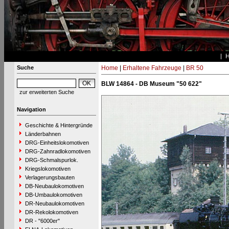
Suche
Home
|
Erhaltene Fahrzeuge
|
BR 50
BLW 14864 - DB Museum "50 622"
zur erweiterten Suche
Navigation
Geschichte & Hintergründe
Länderbahnen
DRG-Einheitslokomotiven
DRG-Zahnradlokomotiven
DRG-Schmalspurlok.
Kriegslokomotiven
Verlagerungsbauten
DB-Neubaulokomotiven
DB-Umbaulokomotiven
DR-Neubaulokomotiven
DR-Rekolokomotiven
DR - "6000er"