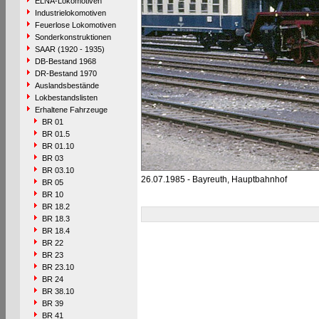
ELNA-Lokomotiven
Industrielokomotiven
Feuerlose Lokomotiven
Sonderkonstruktionen
SAAR (1920 - 1935)
DB-Bestand 1968
DR-Bestand 1970
Auslandsbestände
Lokbestandslisten
Erhaltene Fahrzeuge
BR 01
BR 01.5
BR 01.10
BR 03
BR 03.10
26.07.1985 - Bayreuth, Hauptbahnhof
BR 05
BR 10
BR 18.2
BR 18.3
BR 18.4
BR 22
BR 23
BR 23.10
BR 24
BR 38.10
BR 39
BR 41