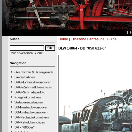
Suche
Home
|
Erhaltene Fahrzeuge
|
BR 50
BLW 14864 - DB "050 622-0"
zur erweiterten Suche
Navigation
Geschichte & Hintergründe
Länderbahnen
DRG-Einheitslokomotiven
DRG-Zahnradlokomotiven
DRG-Schmalspurlok.
Kriegslokomotiven
Verlagerungsbauten
DB-Neubaulokomotiven
DB-Umbaulokomotiven
DR-Neubaulokomotiven
DR-Rekolokomotiven
DR - "6000er"