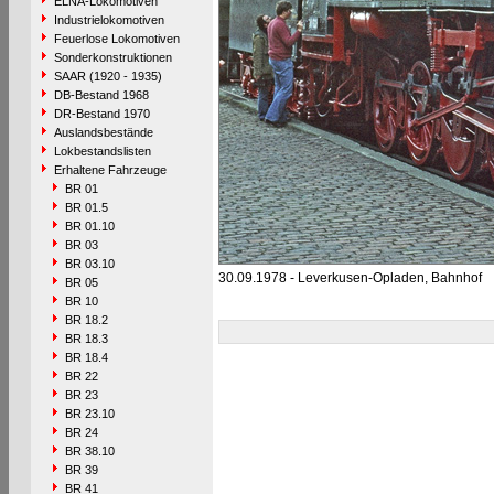
ELNA-Lokomotiven
Industrielokomotiven
Feuerlose Lokomotiven
Sonderkonstruktionen
SAAR (1920 - 1935)
DB-Bestand 1968
DR-Bestand 1970
Auslandsbestände
Lokbestandslisten
Erhaltene Fahrzeuge
BR 01
BR 01.5
BR 01.10
BR 03
BR 03.10
30.09.1978 - Leverkusen-Opladen, Bahnhof
BR 05
BR 10
BR 18.2
BR 18.3
BR 18.4
BR 22
BR 23
BR 23.10
BR 24
BR 38.10
BR 39
BR 41