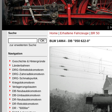
Suche
Home
|
Erhaltene Fahrzeuge
|
BR 50
BLW 14864 - DB "050 622-0"
zur erweiterten Suche
Navigation
Geschichte & Hintergründe
Länderbahnen
DRG-Einheitslokomotiven
DRG-Zahnradlokomotiven
DRG-Schmalspurlok.
Kriegslokomotiven
Verlagerungsbauten
DB-Neubaulokomotiven
DB-Umbaulokomotiven
DR-Neubaulokomotiven
DR-Rekolokomotiven
DR - "6000er"