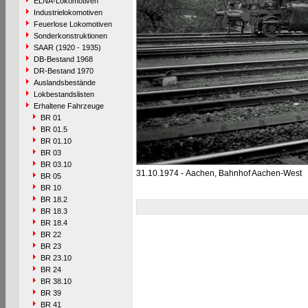
ELNA-Lokomotiven
Industrielokomotiven
Feuerlose Lokomotiven
Sonderkonstruktionen
SAAR (1920 - 1935)
DB-Bestand 1968
DR-Bestand 1970
Auslandsbestände
Lokbestandslisten
Erhaltene Fahrzeuge
BR 01
BR 01.5
BR 01.10
BR 03
BR 03.10
31.10.1974 - Aachen, Bahnhof Aachen-West
BR 05
BR 10
BR 18.2
BR 18.3
BR 18.4
BR 22
BR 23
BR 23.10
BR 24
BR 38.10
BR 39
BR 41