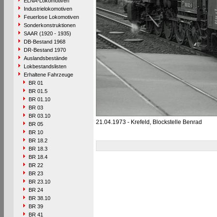
ELNA-Lokomotiven
Industrielokomotiven
Feuerlose Lokomotiven
Sonderkonstruktionen
SAAR (1920 - 1935)
DB-Bestand 1968
DR-Bestand 1970
Auslandsbestände
Lokbestandslisten
Erhaltene Fahrzeuge
BR 01
BR 01.5
BR 01.10
BR 03
BR 03.10
21.04.1973 - Krefeld, Blockstelle Benrad
BR 05
BR 10
BR 18.2
BR 18.3
BR 18.4
BR 22
BR 23
BR 23.10
BR 24
BR 38.10
BR 39
BR 41