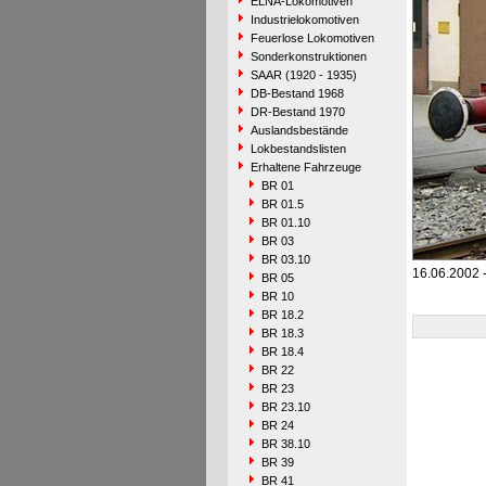
ELNA-Lokomotiven
Industrielokomotiven
Feuerlose Lokomotiven
Sonderkonstruktionen
SAAR (1920 - 1935)
DB-Bestand 1968
DR-Bestand 1970
Auslandsbestände
Lokbestandslisten
Erhaltene Fahrzeuge
BR 01
BR 01.5
BR 01.10
BR 03
BR 03.10
16.06.2002 -
BR 05
BR 10
BR 18.2
BR 18.3
BR 18.4
BR 22
BR 23
BR 23.10
BR 24
BR 38.10
BR 39
BR 41