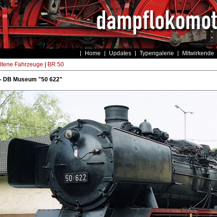
Home
Updates
Typengalerie
Mitwirkende
ltene Fahrzeuge
|
BR 50
- DB Museum "50 622"