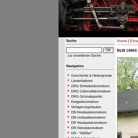
Suche
Home
|
Erha
BLW 14864 
zur erweiterten Suche
Navigation
Geschichte & Hintergründe
Länderbahnen
DRG-Einheitslokomotiven
DRG-Zahnradlokomotiven
DRG-Schmalspurlok.
Kriegslokomotiven
Verlagerungsbauten
DB-Neubaulokomotiven
DB-Umbaulokomotiven
DR-Neubaulokomotiven
DR-Rekolokomotiven
DR - "6000er"