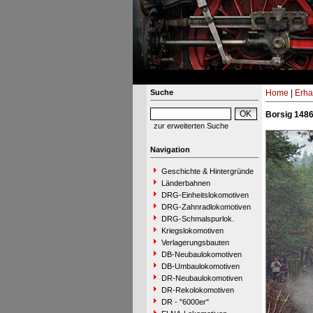
Suche
Home
|
Erha
Borsig 148
zur erweiterten Suche
Navigation
Geschichte & Hintergründe
Länderbahnen
DRG-Einheitslokomotiven
DRG-Zahnradlokomotiven
DRG-Schmalspurlok.
Kriegslokomotiven
Verlagerungsbauten
DB-Neubaulokomotiven
DB-Umbaulokomotiven
DR-Neubaulokomotiven
DR-Rekolokomotiven
DR - "6000er"