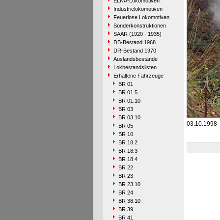
ELNA-Lokomotiven
Industrielokomotiven
Feuerlose Lokomotiven
Sonderkonstruktionen
SAAR (1920 - 1935)
DB-Bestand 1968
DR-Bestand 1970
Auslandsbestände
Lokbestandslisten
Erhaltene Fahrzeuge
BR 01
BR 01.5
BR 01.10
BR 03
BR 03.10
03.10.1998 
BR 05
BR 10
BR 18.2
BR 18.3
BR 18.4
BR 22
BR 23
BR 23.10
BR 24
BR 38.10
BR 39
BR 41