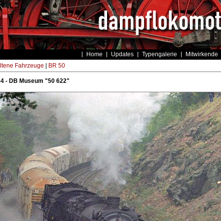
Home
Updates
Typengalerie
Mitwirkende
ltene Fahrzeuge
|
BR 50
64 - DB Museum "50 622"