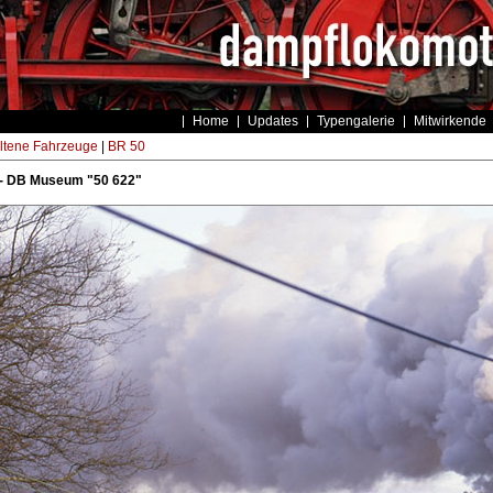
Home
Updates
Typengalerie
Mitwirkende
ltene Fahrzeuge
|
BR 50
- DB Museum "50 622"