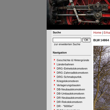
Suche
Home
|
Erha
BLW 14864 
zur erweiterten Suche
Navigation
Geschichte & Hintergründe
Länderbahnen
DRG-Einheitslokomotiven
DRG-Zahnradlokomotiven
DRG-Schmalspurlok.
Kriegslokomotiven
Verlagerungsbauten
DB-Neubaulokomotiven
DB-Umbaulokomotiven
DR-Neubaulokomotiven
DR-Rekolokomotiven
DR - "6000er"