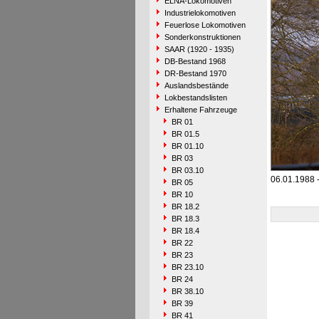
ELNA-Lokomotiven
Industrielokomotiven
Feuerlose Lokomotiven
Sonderkonstruktionen
SAAR (1920 - 1935)
DB-Bestand 1968
DR-Bestand 1970
Auslandsbestände
Lokbestandslisten
Erhaltene Fahrzeuge
BR 01
BR 01.5
BR 01.10
BR 03
BR 03.10
06.01.1988 
BR 05
BR 10
BR 18.2
BR 18.3
BR 18.4
BR 22
BR 23
BR 23.10
BR 24
BR 38.10
BR 39
BR 41