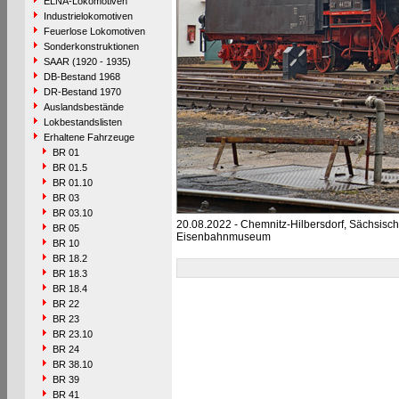
ELNA-Lokomotiven
Industrielokomotiven
Feuerlose Lokomotiven
Sonderkonstruktionen
SAAR (1920 - 1935)
DB-Bestand 1968
DR-Bestand 1970
Auslandsbestände
Lokbestandslisten
Erhaltene Fahrzeuge
BR 01
BR 01.5
BR 01.10
BR 03
BR 03.10
20.08.2022 - Chemnitz-Hilbersdorf, Sächsisc
BR 05
Eisenbahnmuseum
BR 10
BR 18.2
BR 18.3
BR 18.4
BR 22
BR 23
BR 23.10
BR 24
BR 38.10
BR 39
BR 41