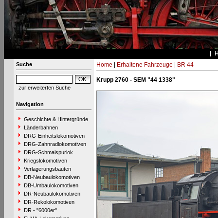
Suche
Home
|
Erhaltene Fahrzeuge
|
BR 44
Krupp 2760 - SEM "44 1338"
zur erweiterten Suche
Navigation
Geschichte & Hintergründe
Länderbahnen
DRG-Einheitslokomotiven
DRG-Zahnradlokomotiven
DRG-Schmalspurlok.
Kriegslokomotiven
Verlagerungsbauten
DB-Neubaulokomotiven
DB-Umbaulokomotiven
DR-Neubaulokomotiven
DR-Rekolokomotiven
DR - "6000er"