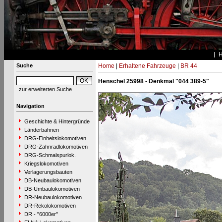
Suche
Home
|
Erhaltene Fahrzeuge
|
BR 44
Henschel 25998 - Denkmal "044 389-5"
zur erweiterten Suche
Navigation
Geschichte & Hintergründe
Länderbahnen
DRG-Einheitslokomotiven
DRG-Zahnradlokomotiven
DRG-Schmalspurlok.
Kriegslokomotiven
Verlagerungsbauten
DB-Neubaulokomotiven
DB-Umbaulokomotiven
DR-Neubaulokomotiven
DR-Rekolokomotiven
DR - "6000er"