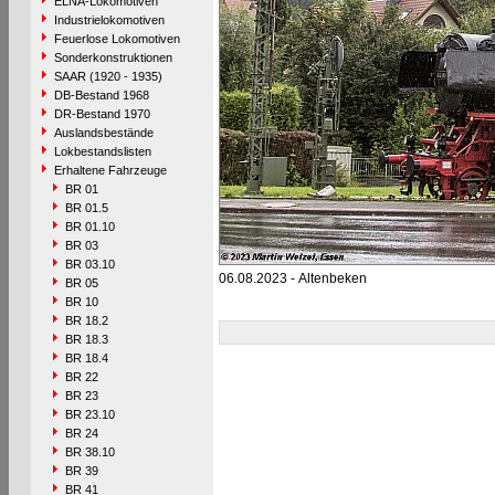
ELNA-Lokomotiven
Industrielokomotiven
Feuerlose Lokomotiven
Sonderkonstruktionen
SAAR (1920 - 1935)
DB-Bestand 1968
DR-Bestand 1970
Auslandsbestände
Lokbestandslisten
Erhaltene Fahrzeuge
BR 01
BR 01.5
BR 01.10
BR 03
BR 03.10
06.08.2023 - Altenbeken
BR 05
BR 10
BR 18.2
BR 18.3
BR 18.4
BR 22
BR 23
BR 23.10
BR 24
BR 38.10
BR 39
BR 41