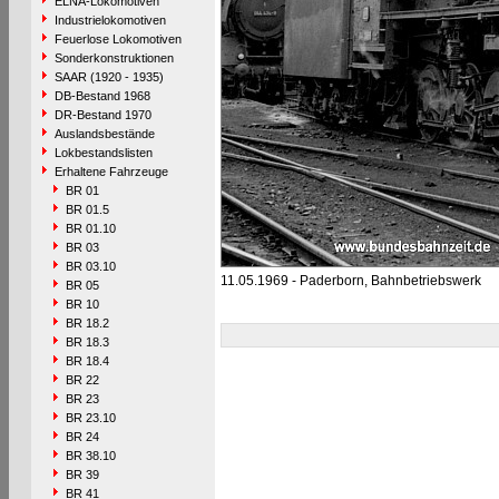
ELNA-Lokomotiven
Industrielokomotiven
Feuerlose Lokomotiven
Sonderkonstruktionen
SAAR (1920 - 1935)
DB-Bestand 1968
DR-Bestand 1970
Auslandsbestände
Lokbestandslisten
Erhaltene Fahrzeuge
BR 01
BR 01.5
BR 01.10
BR 03
BR 03.10
11.05.1969 - Paderborn, Bahnbetriebswerk
BR 05
BR 10
BR 18.2
BR 18.3
BR 18.4
BR 22
BR 23
BR 23.10
BR 24
BR 38.10
BR 39
BR 41