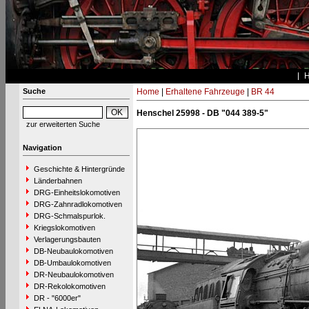
Suche
Home
|
Erhaltene Fahrzeuge
|
BR 44
Henschel 25998 - DB "044 389-5"
zur erweiterten Suche
Navigation
Geschichte & Hintergründe
Länderbahnen
DRG-Einheitslokomotiven
DRG-Zahnradlokomotiven
DRG-Schmalspurlok.
Kriegslokomotiven
Verlagerungsbauten
DB-Neubaulokomotiven
DB-Umbaulokomotiven
DR-Neubaulokomotiven
DR-Rekolokomotiven
DR - "6000er"