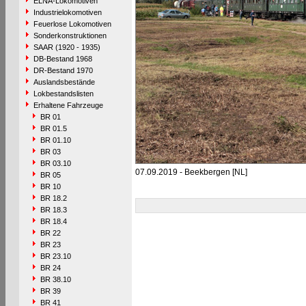
ELNA-Lokomotiven
Industrielokomotiven
Feuerlose Lokomotiven
Sonderkonstruktionen
SAAR (1920 - 1935)
DB-Bestand 1968
DR-Bestand 1970
Auslandsbestände
Lokbestandslisten
Erhaltene Fahrzeuge
BR 01
BR 01.5
BR 01.10
BR 03
BR 03.10
07.09.2019 - Beekbergen [NL]
BR 05
BR 10
BR 18.2
BR 18.3
BR 18.4
BR 22
BR 23
BR 23.10
BR 24
BR 38.10
BR 39
BR 41