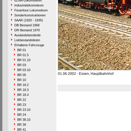
ELNA-Lokomotiven
Industrielokomotiven
Feuerlose Lokomotiven
Sonderkonstruktionen
SAAR (1920 - 1935)
DB-Bestand 1968
DR-Bestand 1970
Auslandsbestände
Lokbestandslisten
Erhaltene Fahrzeuge
BR 01
BR 01.5
BR 01.10
BR 03
BR 03.10
01.06.2002 - Essen, Hauptbahnhof
BR 05
BR 10
BR 18.2
BR 18.3
BR 18.4
BR 22
BR 23
BR 23.10
BR 24
BR 38.10
BR 39
BR 41