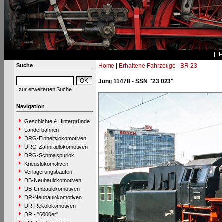
Suche
Home
|
Erhaltene Fahrzeuge
|
BR 23
Jung 11478 - SSN "23 023"
zur erweiterten Suche
Navigation
Geschichte & Hintergründe
Länderbahnen
DRG-Einheitslokomotiven
DRG-Zahnradlokomotiven
DRG-Schmalspurlok.
Kriegslokomotiven
Verlagerungsbauten
DB-Neubaulokomotiven
DB-Umbaulokomotiven
DR-Neubaulokomotiven
DR-Rekolokomotiven
DR - "6000er"