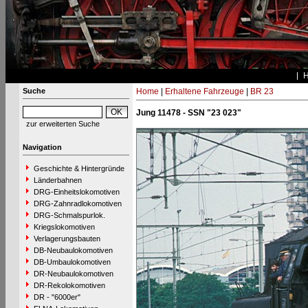
Suche
Home
|
Erhaltene Fahrzeuge
|
BR 23
Jung 11478 - SSN "23 023"
zur erweiterten Suche
Navigation
Geschichte & Hintergründe
Länderbahnen
DRG-Einheitslokomotiven
DRG-Zahnradlokomotiven
DRG-Schmalspurlok.
Kriegslokomotiven
Verlagerungsbauten
DB-Neubaulokomotiven
DB-Umbaulokomotiven
DR-Neubaulokomotiven
DR-Rekolokomotiven
DR - "6000er"