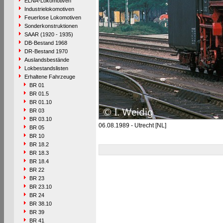
ELNA-Lokomotiven
Industrielokomotiven
Feuerlose Lokomotiven
Sonderkonstruktionen
SAAR (1920 - 1935)
DB-Bestand 1968
DR-Bestand 1970
Auslandsbestände
Lokbestandslisten
Erhaltene Fahrzeuge
BR 01
BR 01.5
BR 01.10
BR 03
BR 03.10
06.08.1989 - Utrecht [NL]
BR 05
BR 10
BR 18.2
BR 18.3
BR 18.4
BR 22
BR 23
BR 23.10
BR 24
BR 38.10
BR 39
BR 41