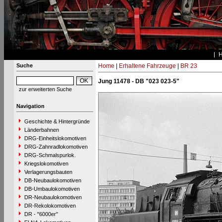
Suche
Home
|
Erhaltene Fahrzeuge
|
BR 23
Jung 11478 - DB "023 023-5"
zur erweiterten Suche
Navigation
Geschichte & Hintergründe
Länderbahnen
DRG-Einheitslokomotiven
DRG-Zahnradlokomotiven
DRG-Schmalspurlok.
Kriegslokomotiven
Verlagerungsbauten
DB-Neubaulokomotiven
DB-Umbaulokomotiven
DR-Neubaulokomotiven
DR-Rekolokomotiven
DR - "6000er"