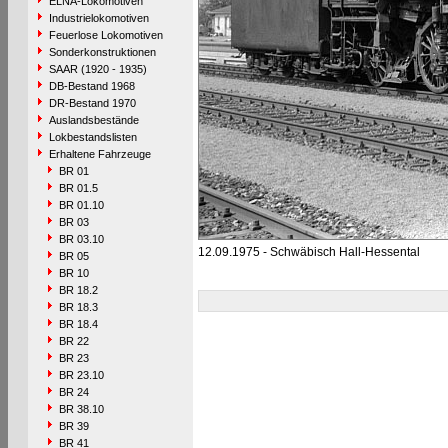
ELNA-Lokomotiven
Industrielokomotiven
Feuerlose Lokomotiven
Sonderkonstruktionen
SAAR (1920 - 1935)
DB-Bestand 1968
DR-Bestand 1970
Auslandsbestände
Lokbestandslisten
Erhaltene Fahrzeuge
BR 01
BR 01.5
BR 01.10
BR 03
BR 03.10
12.09.1975 - Schwäbisch Hall-Hessental
BR 05
BR 10
BR 18.2
BR 18.3
BR 18.4
BR 22
BR 23
BR 23.10
BR 24
BR 38.10
BR 39
BR 41