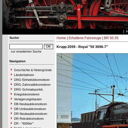
Suche
Home
|
Erhaltene Fahrzeuge
|
BR 50.35
Krupp 2059 - Royal "50 3696-7"
zur erweiterten Suche
Navigation
Geschichte & Hintergründe
Länderbahnen
DRG-Einheitslokomotiven
DRG-Zahnradlokomotiven
DRG-Schmalspurlok.
Kriegslokomotiven
Verlagerungsbauten
DB-Neubaulokomotiven
DB-Umbaulokomotiven
DR-Neubaulokomotiven
DR-Rekolokomotiven
DR - "6000er"