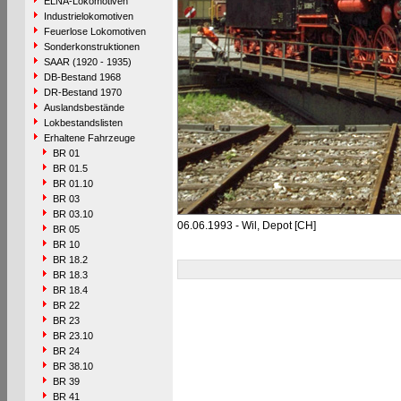
ELNA-Lokomotiven
Industrielokomotiven
Feuerlose Lokomotiven
Sonderkonstruktionen
SAAR (1920 - 1935)
DB-Bestand 1968
DR-Bestand 1970
Auslandsbestände
Lokbestandslisten
Erhaltene Fahrzeuge
BR 01
BR 01.5
BR 01.10
BR 03
BR 03.10
06.06.1993 - Wil, Depot [CH]
BR 05
BR 10
BR 18.2
BR 18.3
BR 18.4
BR 22
BR 23
BR 23.10
BR 24
BR 38.10
BR 39
BR 41