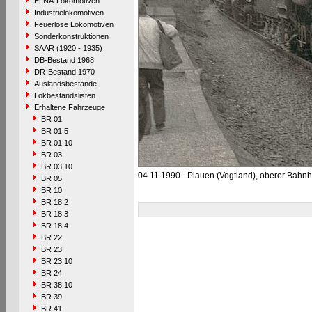
ELNA-Lokomotiven
Industrielokomotiven
Feuerlose Lokomotiven
Sonderkonstruktionen
SAAR (1920 - 1935)
DB-Bestand 1968
DR-Bestand 1970
Auslandsbestände
Lokbestandslisten
Erhaltene Fahrzeuge
BR 01
BR 01.5
BR 01.10
BR 03
BR 03.10
04.11.1990 - Plauen (Vogtland), oberer Bahnh
BR 05
BR 10
BR 18.2
BR 18.3
BR 18.4
BR 22
BR 23
BR 23.10
BR 24
BR 38.10
BR 39
BR 41