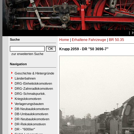
Suche
Home
|
Erhaltene Fahrzeuge
|
BR 50.35
Krupp 2059 - DR "50 3696-7"
zur erweiterten Suche
Navigation
Geschichte & Hintergründe
Länderbahnen
DRG-Einheitslokomotiven
DRG-Zahnradlokomotiven
DRG-Schmalspurlok.
Kriegslokomotiven
Verlagerungsbauten
DB-Neubaulokomotiven
DB-Umbaulokomotiven
DR-Neubaulokomotiven
DR-Rekolokomotiven
DR - "6000er"