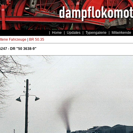
Home
Updates
Typengalerie
Mitwirkende
ltene Fahrzeuge
|
BR 50.35
247 - DR "50 3638-9"