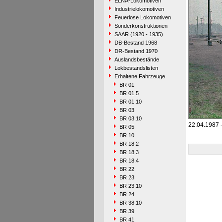
ELNA-Lokomotiven
Industrielokomotiven
Feuerlose Lokomotiven
Sonderkonstruktionen
SAAR (1920 - 1935)
DB-Bestand 1968
DR-Bestand 1970
Auslandsbestände
Lokbestandslisten
Erhaltene Fahrzeuge
BR 01
BR 01.5
BR 01.10
BR 03
BR 03.10
22.04.1987 
BR 05
BR 10
BR 18.2
BR 18.3
BR 18.4
BR 22
BR 23
BR 23.10
BR 24
BR 38.10
BR 39
BR 41