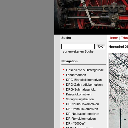
Suche
Home
|
Erha
Henschel 26
zur erweiterten Suche
Navigation
Geschichte & Hintergründe
Länderbahnen
DRG-Einheitslokomotiven
DRG-Zahnradlokomotiven
DRG-Schmalspurlok.
Kriegslokomotiven
Verlagerungsbauten
DB-Neubaulokomotiven
DB-Umbaulokomotiven
DR-Neubaulokomotiven
DR-Rekolokomotiven
DR - "6000er"