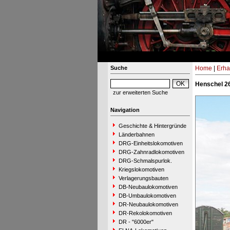
Suche
Home
|
Erha
Henschel 2
zur erweiterten Suche
Navigation
Geschichte & Hintergründe
Länderbahnen
DRG-Einheitslokomotiven
DRG-Zahnradlokomotiven
DRG-Schmalspurlok.
Kriegslokomotiven
Verlagerungsbauten
DB-Neubaulokomotiven
DB-Umbaulokomotiven
DR-Neubaulokomotiven
DR-Rekolokomotiven
DR - "6000er"