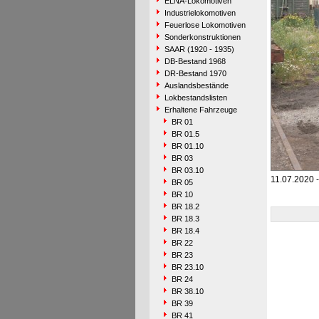
ELNA-Lokomotiven
Industrielokomotiven
Feuerlose Lokomotiven
Sonderkonstruktionen
SAAR (1920 - 1935)
DB-Bestand 1968
DR-Bestand 1970
Auslandsbestände
Lokbestandslisten
Erhaltene Fahrzeuge
BR 01
BR 01.5
BR 01.10
BR 03
BR 03.10
11.07.2020 
BR 05
BR 10
BR 18.2
BR 18.3
BR 18.4
BR 22
BR 23
BR 23.10
BR 24
BR 38.10
BR 39
BR 41