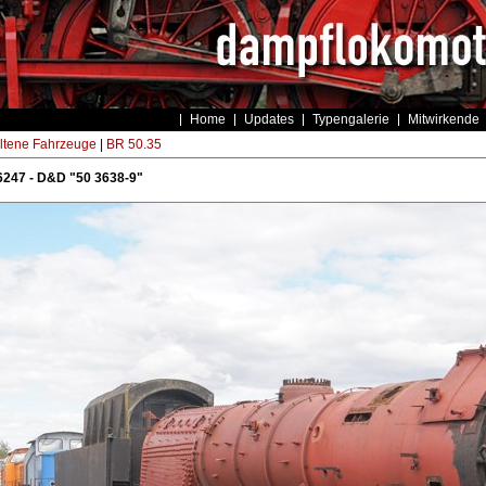
Home
Updates
Typengalerie
Mitwirkende
ltene Fahrzeuge
|
BR 50.35
6247 - D&D "50 3638-9"