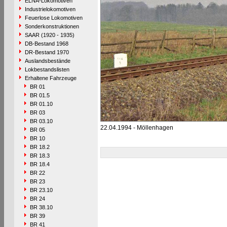
ELNA-Lokomotiven
Industrielokomotiven
Feuerlose Lokomotiven
Sonderkonstruktionen
SAAR (1920 - 1935)
DB-Bestand 1968
DR-Bestand 1970
Auslandsbestände
Lokbestandslisten
Erhaltene Fahrzeuge
BR 01
BR 01.5
BR 01.10
BR 03
BR 03.10
22.04.1994 - Möllenhagen
BR 05
BR 10
BR 18.2
BR 18.3
BR 18.4
BR 22
BR 23
BR 23.10
BR 24
BR 38.10
BR 39
BR 41