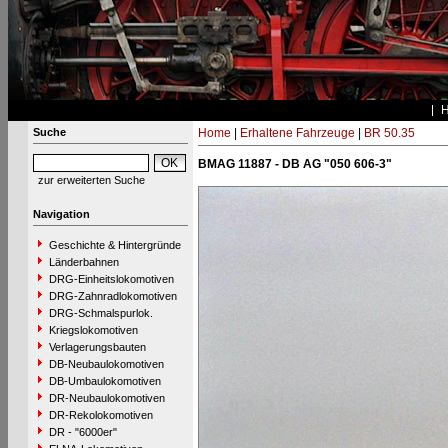
Suche
Home
|
Erhaltene Fahrzeuge
|
BR 50.35
BMAG 11887 - DB AG "050 606-3"
zur erweiterten Suche
Navigation
Geschichte & Hintergründe
Länderbahnen
DRG-Einheitslokomotiven
DRG-Zahnradlokomotiven
DRG-Schmalspurlok.
Kriegslokomotiven
Verlagerungsbauten
DB-Neubaulokomotiven
DB-Umbaulokomotiven
DR-Neubaulokomotiven
DR-Rekolokomotiven
DR - "6000er"