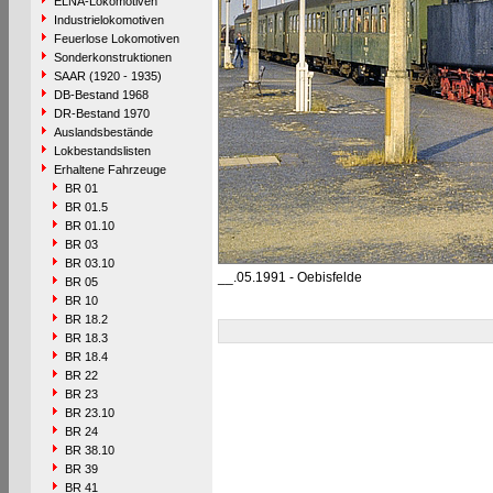
ELNA-Lokomotiven
Industrielokomotiven
Feuerlose Lokomotiven
Sonderkonstruktionen
SAAR (1920 - 1935)
DB-Bestand 1968
DR-Bestand 1970
Auslandsbestände
Lokbestandslisten
Erhaltene Fahrzeuge
BR 01
BR 01.5
BR 01.10
BR 03
BR 03.10
__.05.1991 - Oebisfelde
BR 05
BR 10
BR 18.2
BR 18.3
BR 18.4
BR 22
BR 23
BR 23.10
BR 24
BR 38.10
BR 39
BR 41