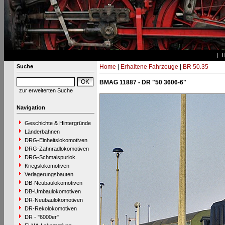
Suche
Home
|
Erhaltene Fahrzeuge
|
BR 50.35
BMAG 11887 - DR "50 3606-6"
zur erweiterten Suche
Navigation
Geschichte & Hintergründe
Länderbahnen
DRG-Einheitslokomotiven
DRG-Zahnradlokomotiven
DRG-Schmalspurlok.
Kriegslokomotiven
Verlagerungsbauten
DB-Neubaulokomotiven
DB-Umbaulokomotiven
DR-Neubaulokomotiven
DR-Rekolokomotiven
DR - "6000er"