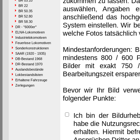
zukommen zu lassen. Das 
BR 03.10
BR 22
auswählen, Angaben e
BR 50.35
anschließend das hochge
BR 52.80
BR 58.30
System einstellen. Wir b
DR - "6000er"
welche Fotos tatsächlich
ELNA-Lokomotiven
Industrielokomotiven
Feuerlose Lokomotiven
Mindestanforderungen: B
Sonderkonstruktionen
SAAR (1920 - 1935)
mindestens 800 / 600 P
DB-Bestand 1968
Bilder mit exakt 750 
DR-Bestand 1970
Auslandsbestände
Bearbeitungszeit erspare
Lokbestandslisten
Erhaltene Fahrzeuge
Zerlegungen
Bevor wir Ihr Bild verw
folgender Punkte:
Ich bin der Bildurhe
habe die Nutzungsrec
erhalten. Hiermit bef
Ansprüchen Dritter a