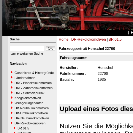
Suche
Home
|
DR-Rekolokomotiven
|
BR 01.5
Fahrzeugportrait Henschel 22700
zur erweiterten Suche
Fahrzeugstamm
Navigation
Hersteller:
Henschel
Geschichte & Hintergründe
Fabriknummer:
22700
Länderbahnen
Baujahr:
1935
DRG-Einheitslokomotiven
DRG-Zahnradlokomotiven
DRG-Schmalspurlok.
Kriegslokomotiven
Verlagerungsbauten
Upload eines Fotos die
DB-Neubaulokomotiven
DB-Umbaulokomotiven
DR-Neubaulokomotiven
DR-Rekolokomotiven
Nutzen Sie die Möglichke
BR 01.5