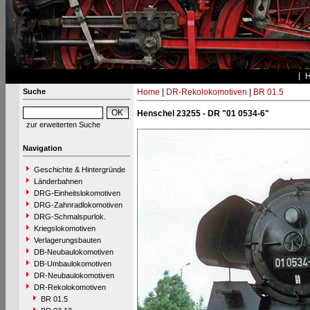
Suche
Home
|
DR-Rekolokomotiven
|
BR 01.5
Henschel 23255 - DR "01 0534-6"
zur erweiterten Suche
Navigation
Geschichte & Hintergründe
Länderbahnen
DRG-Einheitslokomotiven
DRG-Zahnradlokomotiven
DRG-Schmalspurlok.
Kriegslokomotiven
Verlagerungsbauten
DB-Neubaulokomotiven
DB-Umbaulokomotiven
DR-Neubaulokomotiven
DR-Rekolokomotiven
BR 01.5