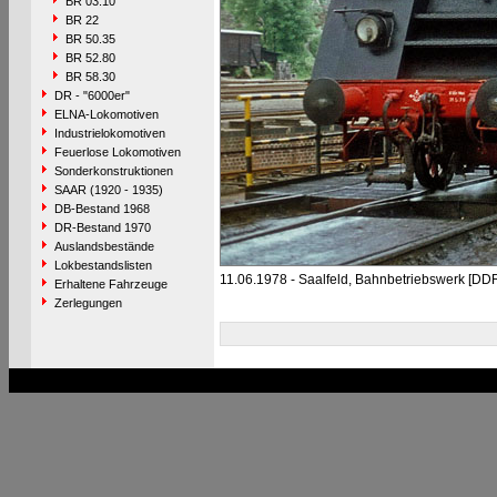
BR 03.10
BR 22
BR 50.35
BR 52.80
BR 58.30
DR - "6000er"
ELNA-Lokomotiven
Industrielokomotiven
Feuerlose Lokomotiven
Sonderkonstruktionen
SAAR (1920 - 1935)
DB-Bestand 1968
DR-Bestand 1970
Auslandsbestände
Lokbestandslisten
11.06.1978 - Saalfeld, Bahnbetriebswerk [DD
Erhaltene Fahrzeuge
Zerlegungen