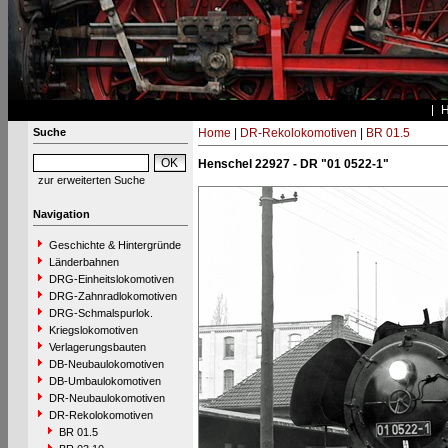
Suche
Home
|
DR-Rekolokomotiven
|
BR 01.5
Henschel 22927 - DR "01 0522-1"
zur erweiterten Suche
Navigation
Geschichte & Hintergründe
Länderbahnen
DRG-Einheitslokomotiven
DRG-Zahnradlokomotiven
DRG-Schmalspurlok.
Kriegslokomotiven
Verlagerungsbauten
DB-Neubaulokomotiven
DB-Umbaulokomotiven
DR-Neubaulokomotiven
DR-Rekolokomotiven
BR 01.5