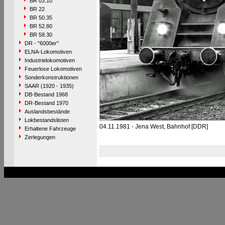
BR 03.10
BR 22
BR 50.35
BR 52.80
BR 58.30
DR - "6000er"
ELNA-Lokomotiven
Industrielokomotiven
Feuerlose Lokomotiven
Sonderkonstruktionen
SAAR (1920 - 1935)
DB-Bestand 1968
DR-Bestand 1970
Auslandsbestände
Lokbestandslisten
04.11.1981 - Jena West, Bahnhof [DDR]
Erhaltene Fahrzeuge
Zerlegungen