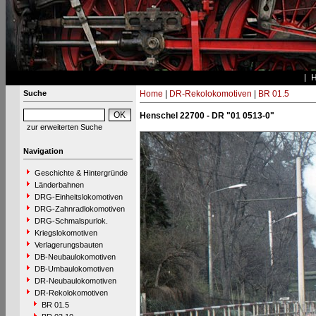
Suche
Home
|
DR-Rekolokomotiven
|
BR 01.5
Henschel 22700 - DR "01 0513-0"
zur erweiterten Suche
Navigation
Geschichte & Hintergründe
Länderbahnen
DRG-Einheitslokomotiven
DRG-Zahnradlokomotiven
DRG-Schmalspurlok.
Kriegslokomotiven
Verlagerungsbauten
DB-Neubaulokomotiven
DB-Umbaulokomotiven
DR-Neubaulokomotiven
DR-Rekolokomotiven
BR 01.5