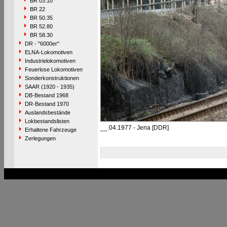
BR 03.10
BR 22
BR 50.35
BR 52.80
BR 58.30
DR - "6000er"
ELNA-Lokomotiven
Industrielokomotiven
Feuerlose Lokomotiven
Sonderkonstruktionen
SAAR (1920 - 1935)
DB-Bestand 1968
DR-Bestand 1970
Auslandsbestände
Lokbestandslisten
__.04.1977 - Jena [DDR]
Erhaltene Fahrzeuge
Zerlegungen