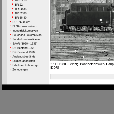
BR 03.10
BR 22
BR 50.35
BR 52.80
BR 58.30
DR - "6000er"
ELNA-Lokomotiven
Industrielokomotiven
Feuerlose Lokomotiven
Sonderkonstruktionen
SAAR (1920 - 1935)
DB-Bestand 1968
DR-Bestand 1970
Auslandsbestände
Lokbestandslisten
27.11.1980 - Leipzig, Bahnbetriebswerk Hau
Erhaltene Fahrzeuge
[DDR]
Zerlegungen