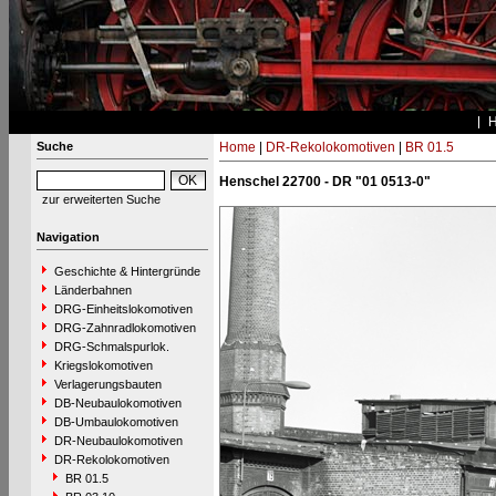
Suche
Home
|
DR-Rekolokomotiven
|
BR 01.5
Henschel 22700 - DR "01 0513-0"
zur erweiterten Suche
Navigation
Geschichte & Hintergründe
Länderbahnen
DRG-Einheitslokomotiven
DRG-Zahnradlokomotiven
DRG-Schmalspurlok.
Kriegslokomotiven
Verlagerungsbauten
DB-Neubaulokomotiven
DB-Umbaulokomotiven
DR-Neubaulokomotiven
DR-Rekolokomotiven
BR 01.5