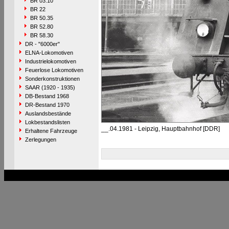
BR 03.10
BR 22
BR 50.35
BR 52.80
BR 58.30
DR - "6000er"
ELNA-Lokomotiven
Industrielokomotiven
Feuerlose Lokomotiven
Sonderkonstruktionen
SAAR (1920 - 1935)
DB-Bestand 1968
DR-Bestand 1970
Auslandsbestände
Lokbestandslisten
__.04.1981 - Leipzig, Hauptbahnhof [DDR]
Erhaltene Fahrzeuge
Zerlegungen