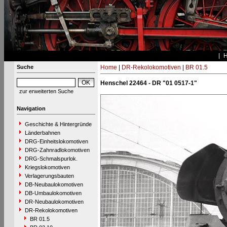
Suche
Home
|
DR-Rekolokomotiven
|
BR 01.5
Henschel 22464 - DR "01 0517-1"
zur erweiterten Suche
Navigation
Geschichte & Hintergründe
Länderbahnen
DRG-Einheitslokomotiven
DRG-Zahnradlokomotiven
DRG-Schmalspurlok.
Kriegslokomotiven
Verlagerungsbauten
DB-Neubaulokomotiven
DB-Umbaulokomotiven
DR-Neubaulokomotiven
DR-Rekolokomotiven
BR 01.5