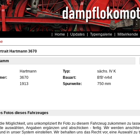
Home
Updates
Typengalerie
Mitwirkende
he
trait Hartmann 3670
tamm
Hartmann
Typ:
sächs. IV K
mer:
3670
Bauart:
B'B'-n4vt
1913
Spurweite:
750 mm
es Fotos dieses Fahrzeuges
die Möglichkeit, uns unkompliziert Ihr Foto zu diesem Fahrzeug zukommen zu lassen
tte auswählen, Angaben ergänzen und abschicken - fertig. Wir werden anschli
und in unser System einstellen. Wir behalten uns das Recht vor, eine Auswahl zu t