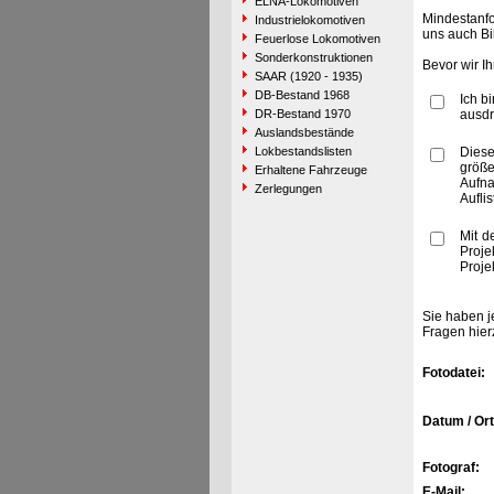
ELNA-Lokomotiven
Mindestanfo
Industrielokomotiven
uns auch Bi
Feuerlose Lokomotiven
Sonderkonstruktionen
Bevor wir I
SAAR (1920 - 1935)
DB-Bestand 1968
Ich b
DR-Bestand 1970
ausdr
Auslandsbestände
Lokbestandslisten
Diese
größe
Erhaltene Fahrzeuge
Aufn
Zerlegungen
Aufli
Mit d
Proje
Proje
Sie haben j
Fragen hier
Fotodatei:
Datum / Ort
Fotograf:
E-Mail: