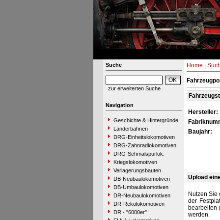
Suche
Home
|
Suc
Fahrzeugpor
zur erweiterten Suche
Fahrzeugs
Navigation
Hersteller:
Geschichte & Hintergründe
Fabriknum
Länderbahnen
Baujahr:
DRG-Einheitslokomotiven
DRG-Zahnradlokomotiven
DRG-Schmalspurlok.
Kriegslokomotiven
Verlagerungsbauten
Upload ein
DB-Neubaulokomotiven
DB-Umbaulokomotiven
Nutzen Sie 
DR-Neubaulokomotiven
der Festpla
DR-Rekolokomotiven
bearbeiten 
DR - "6000er"
werden.