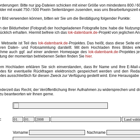
rderungen: Bitte nur jpg-Dateien schicken mit einer Größe von mindestens 800 / 6
lder mit exakt 750 / 500 Pixeln Seitenlängen zusenden, was uns Bearbeitungszeit 
hr Bild verwenden können, bitten wir Sie um die Bestätigung folgender Punkte:
in der Bildurheber (Fotograf) der hochgeladenen Fotografie bzw. habe die Nutzun
ücklich erhalten. Hiermit befreie ich das
lok-datenbank.de
-Projekt von jeglichen A
 Webseite ist Teil des
lok-datenbank.de
-Projektes. Das heißt, dass diese Seite ei
ren Daten- und Fotosammlung darstellt. Mit dem Hochladen Ihres Bildes erk
ahme auch ggf. auf einer anderen Homepage des
lok-datenbank.de
-Projektes j
stung der momentan betriebenen Seiten finden Sie
hier
.
em Hochladen erklären Sie sich einverstanden, dass Ihr Name und Ihre E-Mail
ktes für eventuelle Rückfragen elektronisch gespeichert werden und den Red
ktes ausschließlich für diesen Zweck zur Verfügung gestellt wird. Eine Herausgabe an
ederzeit das Recht, der Veröffentlichung Ihrer Aufnahmen zu widersprechen und di
zu beantworten wir Ihnen gerne.
:
Vorname
Nachname