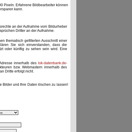
00 Pixeln. Erfahrene Bildbearbeiter können
ersparen kann.
gsrechte an der Aufnahme vom Bildurheber
nsprüchen Dritter an der Aufnahme.
nen thematisch gefilterten Ausschnitt einer
lären Sie sich einverstanden, dass die
etzt oder künftig zu sehen sein wird. Eine
-Adresse innerhalb des
lok-datenbank.de
-
akteuren bzw. Webmastern innerhalb des
 Dritte erfolgt nicht.
e Bilder und Ihre Daten löschen zu lassen!