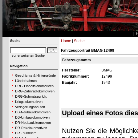
Suche
Home
|
Suche
Fahrzeugportrait BMAG 12499
zur erweiterten Suche
Fahrzeugstamm
Navigation
Hersteller:
BMAG
Geschichte & Hintergründe
Fabriknummer:
12499
Länderbahnen
Baujahr:
1943
DRG-Einheitslokomotiven
DRG-Zahnradlokomotiven
DRG-Schmalspurlok.
Kriegslokomotiven
Verlagerungsbauten
Upload eines Fotos die
DB-Neubaulokomotiven
DB-Umbaulokomotiven
DR-Neubaulokomotiven
DR-Rekolokomotiven
Nutzen Sie die Möglichke
DR - "6000er"