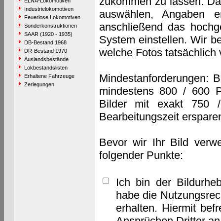
zukommen zu lassen. Das 
ELNA-Lokomotiven
Industrielokomotiven
auswählen, Angaben e
Feuerlose Lokomotiven
anschließend das hochge
Sonderkonstruktionen
SAAR (1920 - 1935)
System einstellen. Wir b
DB-Bestand 1968
welche Fotos tatsächlich
DR-Bestand 1970
Auslandsbestände
Lokbestandslisten
Mindestanforderungen: B
Erhaltene Fahrzeuge
Zerlegungen
mindestens 800 / 600 P
Bilder mit exakt 750 
Bearbeitungszeit erspare
Bevor wir Ihr Bild verw
folgender Punkte:
Ich bin der Bildurhe
habe die Nutzungsrec
erhalten. Hiermit bef
Ansprüchen Dritter a