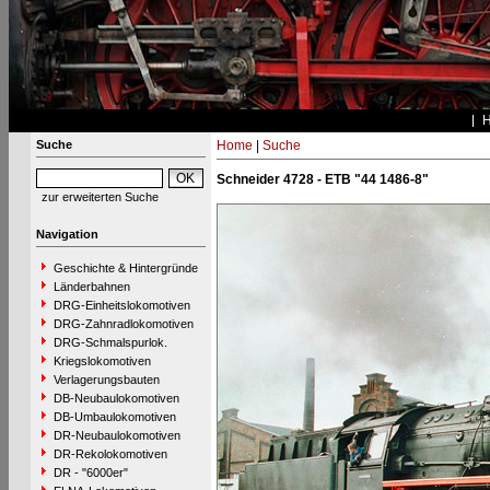
Suche
Home
|
Suche
Schneider 4728 - ETB "44 1486-8"
zur erweiterten Suche
Navigation
Geschichte & Hintergründe
Länderbahnen
DRG-Einheitslokomotiven
DRG-Zahnradlokomotiven
DRG-Schmalspurlok.
Kriegslokomotiven
Verlagerungsbauten
DB-Neubaulokomotiven
DB-Umbaulokomotiven
DR-Neubaulokomotiven
DR-Rekolokomotiven
DR - "6000er"