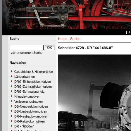
Suche
Home
|
Suche
Schneider 4728 - DR "44 1486-8"
zur erweiterten Suche
Navigation
Geschichte & Hintergründe
Länderbahnen
DRG-Einheitslokomotiven
DRG-Zahnradlokomotiven
DRG-Schmalspurlok.
Kriegslokomotiven
Verlagerungsbauten
DB-Neubaulokomotiven
DB-Umbaulokomotiven
DR-Neubaulokomotiven
DR-Rekolokomotiven
DR - "6000er"