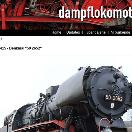
Home
Updates
Typengalerie
Mitwirkende
he
415 - Denkmal "50 2652"