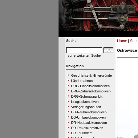
Suche
Home
|
Suc
Ostrowiece 
zur erweiterten Suche
Navigation
Geschichte & Hintergründe
Länderbahnen
DRG-Einheitslokomotiven
DRG-Zahnradlokomotiven
DRG-Schmalspurlok.
Kriegslokomotiven
Verlagerungsbauten
DB-Neubaulokomotiven
DB-Umbaulokomotiven
DR-Neubaulokomotiven
DR-Rekolokomotiven
DR - "6000er"