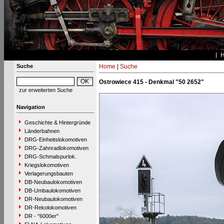
Suche
Home
|
Suche
Ostrowiece 415 - Denkmal "50 2652"
zur erweiterten Suche
Navigation
Geschichte & Hintergründe
Länderbahnen
DRG-Einheitslokomotiven
DRG-Zahnradlokomotiven
DRG-Schmalspurlok.
Kriegslokomotiven
Verlagerungsbauten
DB-Neubaulokomotiven
DB-Umbaulokomotiven
DR-Neubaulokomotiven
DR-Rekolokomotiven
DR - "6000er"