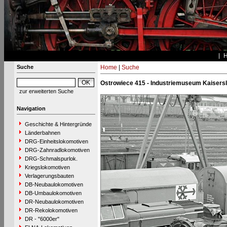
Suche
Home
|
Suche
Ostrowiece 415 - Industriemuseum Kaisersl
zur erweiterten Suche
Navigation
Geschichte & Hintergründe
Länderbahnen
DRG-Einheitslokomotiven
DRG-Zahnradlokomotiven
DRG-Schmalspurlok.
Kriegslokomotiven
Verlagerungsbauten
DB-Neubaulokomotiven
DB-Umbaulokomotiven
DR-Neubaulokomotiven
DR-Rekolokomotiven
DR - "6000er"