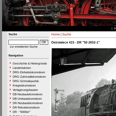
Suche
Home
|
Suche
Ostrowiece 415 - DR "50 2652-1"
zur erweiterten Suche
Navigation
Geschichte & Hintergründe
Länderbahnen
DRG-Einheitslokomotiven
DRG-Zahnradlokomotiven
DRG-Schmalspurlok.
Kriegslokomotiven
Verlagerungsbauten
DB-Neubaulokomotiven
DB-Umbaulokomotiven
DR-Neubaulokomotiven
DR-Rekolokomotiven
DR - "6000er"