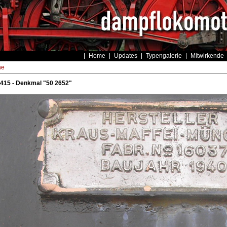
Home
Updates
Typengalerie
Mitwirkende
he
415 - Denkmal "50 2652"