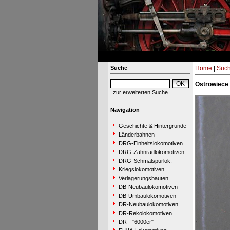
Suche
Home
|
Suc
Ostrowiece 
zur erweiterten Suche
Navigation
Geschichte & Hintergründe
Länderbahnen
DRG-Einheitslokomotiven
DRG-Zahnradlokomotiven
DRG-Schmalspurlok.
Kriegslokomotiven
Verlagerungsbauten
DB-Neubaulokomotiven
DB-Umbaulokomotiven
DR-Neubaulokomotiven
DR-Rekolokomotiven
DR - "6000er"