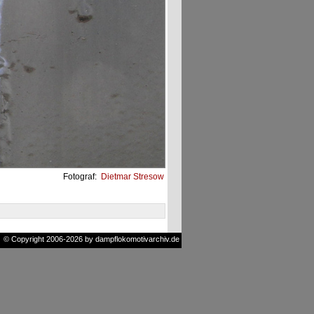
Fotograf:
Dietmar Stresow
© Copyright 2006-2026 by dampflokomotivarchiv.de