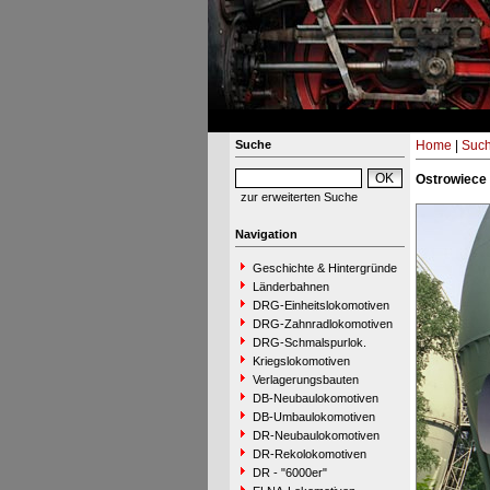
Suche
Home
|
Suc
Ostrowiece 
zur erweiterten Suche
Navigation
Geschichte & Hintergründe
Länderbahnen
DRG-Einheitslokomotiven
DRG-Zahnradlokomotiven
DRG-Schmalspurlok.
Kriegslokomotiven
Verlagerungsbauten
DB-Neubaulokomotiven
DB-Umbaulokomotiven
DR-Neubaulokomotiven
DR-Rekolokomotiven
DR - "6000er"