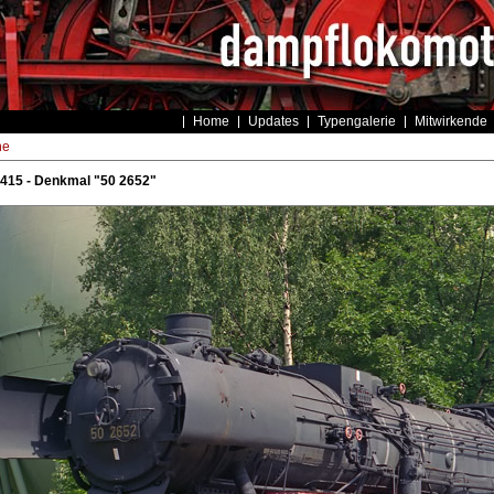
Home
Updates
Typengalerie
Mitwirkende
he
415 - Denkmal "50 2652"