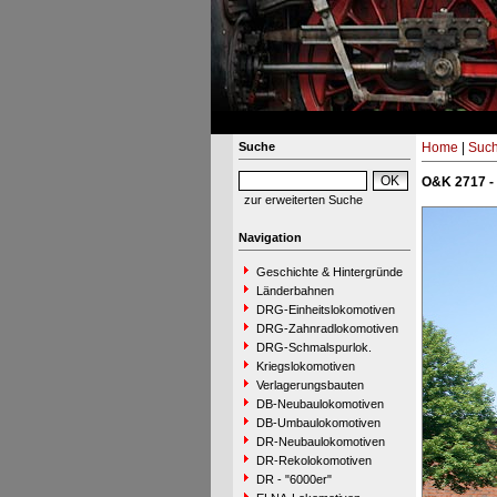
Suche
Home
|
Suc
O&K 2717 -
zur erweiterten Suche
Navigation
Geschichte & Hintergründe
Länderbahnen
DRG-Einheitslokomotiven
DRG-Zahnradlokomotiven
DRG-Schmalspurlok.
Kriegslokomotiven
Verlagerungsbauten
DB-Neubaulokomotiven
DB-Umbaulokomotiven
DR-Neubaulokomotiven
DR-Rekolokomotiven
DR - "6000er"