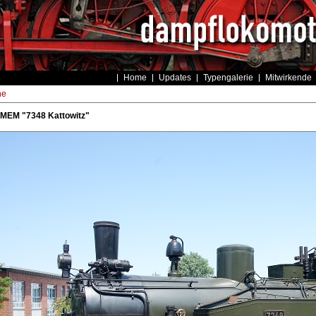
Home
Updates
Typengalerie
Mitwirkende
he
 MEM "7348 Kattowitz"