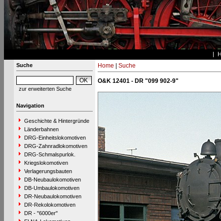
Suche
Home
|
Suche
O&K 12401 - DR "099 902-9"
zur erweiterten Suche
Navigation
Geschichte & Hintergründe
Länderbahnen
DRG-Einheitslokomotiven
DRG-Zahnradlokomotiven
DRG-Schmalspurlok.
Kriegslokomotiven
Verlagerungsbauten
DB-Neubaulokomotiven
DB-Umbaulokomotiven
DR-Neubaulokomotiven
DR-Rekolokomotiven
DR - "6000er"