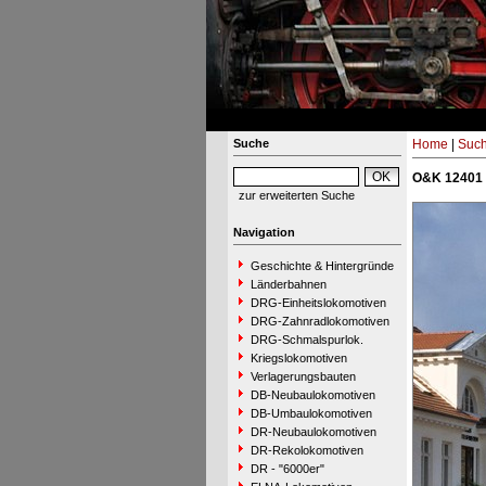
Suche
Home
|
Suc
O&K 12401 
zur erweiterten Suche
Navigation
Geschichte & Hintergründe
Länderbahnen
DRG-Einheitslokomotiven
DRG-Zahnradlokomotiven
DRG-Schmalspurlok.
Kriegslokomotiven
Verlagerungsbauten
DB-Neubaulokomotiven
DB-Umbaulokomotiven
DR-Neubaulokomotiven
DR-Rekolokomotiven
DR - "6000er"