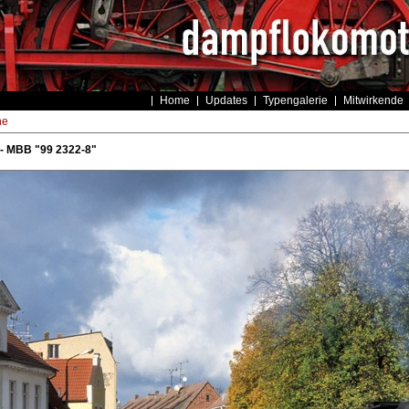
Home
Updates
Typengalerie
Mitwirkende
he
- MBB "99 2322-8"