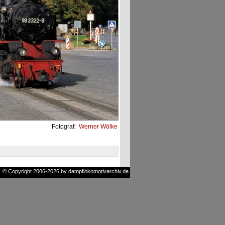
Fotograf:
Werner Wölke
© Copyright 2006-2026 by dampflokomotivarchiv.de