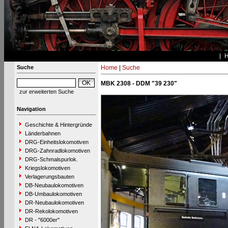
Suche
Home
|
Suche
MBK 2308 - DDM "39 230"
zur erweiterten Suche
Navigation
Geschichte & Hintergründe
Länderbahnen
DRG-Einheitslokomotiven
DRG-Zahnradlokomotiven
DRG-Schmalspurlok.
Kriegslokomotiven
Verlagerungsbauten
DB-Neubaulokomotiven
DB-Umbaulokomotiven
DR-Neubaulokomotiven
DR-Rekolokomotiven
DR - "6000er"